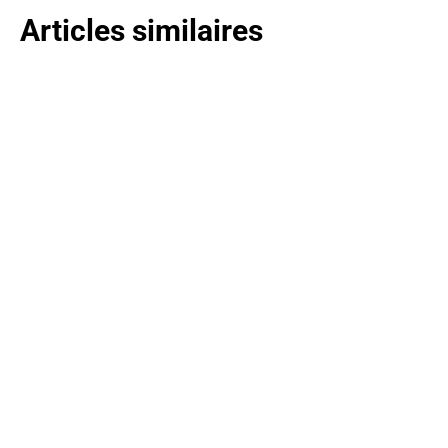
Articles similaires
Célia Just Valérius : La Persévérance au Service de
l'Entrepreneuriat CosmétiqueDans le monde de
l'entrepreneuriat, la...