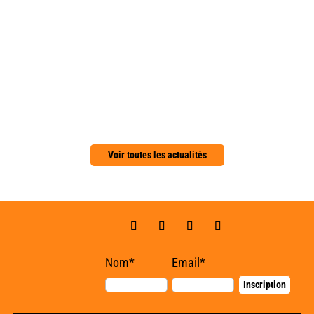
Les projecteurs sont braqués sur l'entrepreneuriat "Pose
ton idée" et "Grand Paris Entrepreneurs," deux
événements de...
Voir toutes les actualités
Nom*
Email*