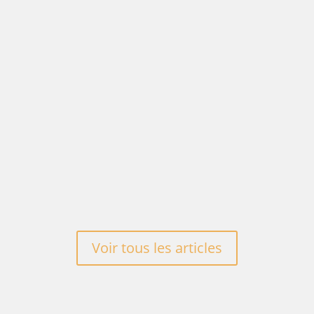
d’influences. Présentez-vous et votre...
Découvrez l’interview de l’entrepreneur
Assetou Coulibaly, fondatrice de
DessineMoiMonCocon, une agence de
décoration...
Voir tous les articles