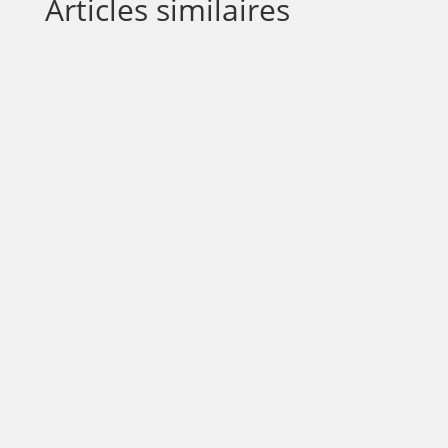
Articles similaires
Célia Just Valérius : La Persévérance au Service
de l'Entrepreneuriat CosmétiqueDans le
monde de l'entrepreneuriat, la...
Portrait de Ysatis Kokolo, fondatrice de la
Maison Ysatis, marque influente pour femmes