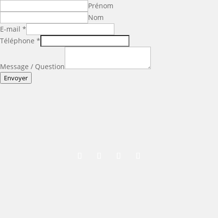
Prénom
Nom
Question
E-mail
*
Message
Téléphone
*
Nom
Message / Question
Envoyer